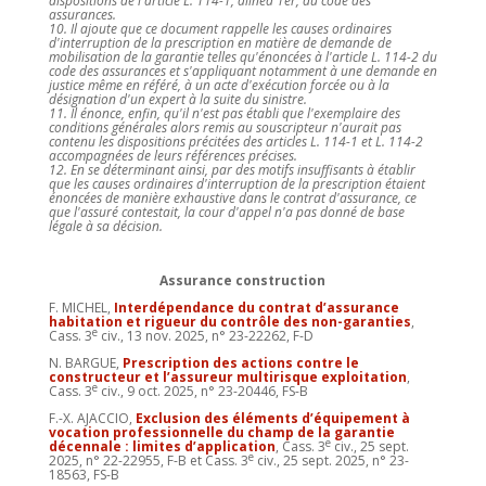
dispositions de l'article L. 114-1, alinéa 1er, du code des
assurances.
10. Il ajoute que ce document rappelle les causes ordinaires
d'interruption de la prescription en matière de demande de
mobilisation de la garantie telles qu'énoncées à l'article L. 114-2 du
code des assurances et s'appliquant notamment à une demande en
justice même en référé, à un acte d'exécution forcée ou à la
désignation d'un expert à la suite du sinistre.
11. Il énonce, enfin, qu'il n'est pas établi que l'exemplaire des
conditions générales alors remis au souscripteur n'aurait pas
contenu les dispositions précitées des articles L. 114-1 et L. 114-2
accompagnées de leurs références précises.
12. En se déterminant ainsi, par des motifs insuffisants à établir
que les causes ordinaires d'interruption de la prescription étaient
énoncées de manière exhaustive dans le contrat d'assurance, ce
que l'assuré contestait, la cour d'appel n'a pas donné de base
légale à sa décision.
Assurance construction
F. MICHEL,
Interdépendance du contrat d’assurance
habitation
et rigueur du contrôle des non-garanties
,
e
Cass. 3
civ., 13 nov. 2025, n° 23-22262, F-D
N. BARGUE,
Prescription des actions contre le
constructeur et l’assureur multirisque exploitation
,
e
Cass. 3
civ., 9 oct. 2025, n° 23-20446, FS-B
F.-X. AJACCIO,
Exclusion des éléments d’équipement à
vocation professionnelle du champ de la garantie
e
décennale : limites d’application
, Cass. 3
civ., 25 sept.
e
2025, n° 22-22955, F-B et Cass. 3
civ., 25 sept. 2025, n° 23-
18563, FS-B