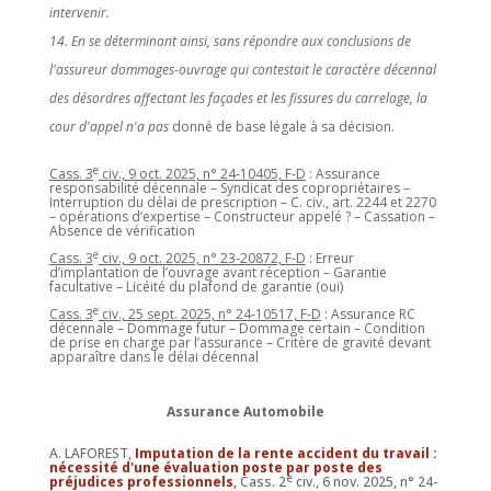
intervenir.
14. En se déterminant ainsi, sans répondre aux conclusions de
l'assureur dommages-ouvrage qui contestait le caractère décennal
des désordres affectant les façades et les fissures du carrelage, la
cour d'appel n'a pas
donné de base légale à sa décision.
e
Cass. 3
civ., 9 oct. 2025, n° 24-10405, F-D
: Assurance
responsabilité décennale – Syndicat des copropriétaires –
Interruption du délai de prescription – C. civ., art. 2244 et 2270
– opérations d’expertise – Constructeur appelé ? – Cassation –
Absence de vérification
e
Cass. 3
civ., 9 oct. 2025, n° 23-20872, F-D
: Erreur
d’implantation de l’ouvrage avant réception – Garantie
facultative – Licéité du plafond de garantie (oui)
e
Cass. 3
civ., 25 sept. 2025, n° 24-10517, F-D
: Assurance RC
décennale – Dommage futur – Dommage certain – Condition
de prise en charge par l’assurance – Critère de gravité devant
apparaître dans le délai décennal
Assurance Automobile
A. LAFOREST,
Imputation de la rente accident du travail :
nécessité d'une évaluation poste par poste des
e
préjudices professionnels
,
Cass. 2
civ., 6 nov. 2025, n° 24-