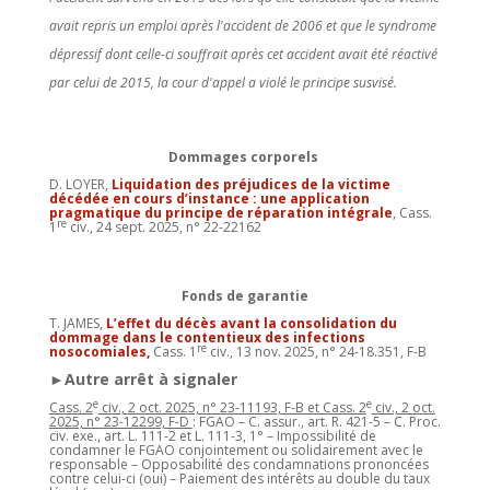
avait repris un emploi après l'accident de 2006 et que le syndrome
dépressif dont celle-ci souffrait après cet accident avait été réactivé
par celui de 2015, la cour d'appel a violé le principe susvisé.
Dommages corporels
D. LOYER,
Liquidation des préjudices de la victime
décédée en cours d’instance : une application
pragmatique du principe de réparation intégrale
, Cass.
re
1
civ., 24 sept. 2025, n° 22-22162
Fonds de garantie
T. JAMES,
L’effet du décès avant la consolidation du
dommage dans le contentieux des infections
re
nosocomiales,
Cass. 1
civ., 13 nov. 2025, n° 24-18.351, F-B
►Autre arrêt à signaler
e
e
Cass. 2
civ., 2 oct. 2025, n° 23-11193, F-B et Cass. 2
civ., 2 oct.
2025, n° 23-12299, F-D
: FGAO – C. assur., art. R. 421-5 – C. Proc.
civ. exe., art. L. 111-2 et L. 111-3, 1° – Impossibilité de
condamner le FGAO conjointement ou solidairement avec le
responsable – Opposabilité des condamnations prononcées
contre celui-ci (oui) – Paiement des intérêts au double du taux