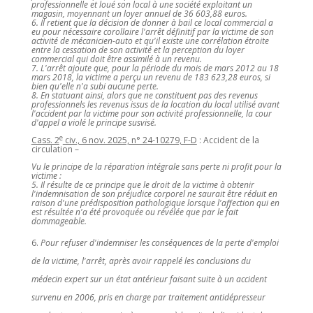
professionnelle et loué son local à une société exploitant un
magasin, moyennant un loyer annuel de 36 603,88 euros.
6. Il retient que la décision de donner à bail ce local commercial a
eu pour nécessaire corollaire l'arrêt définitif par la victime de son
activité de mécanicien-auto et qu'il existe une corrélation étroite
entre la cessation de son activité et la perception du loyer
commercial qui doit être assimilé à un revenu.
7. L'arrêt ajoute que, pour la période du mois de mars 2012 au 18
mars 2018, la victime a perçu un revenu de 183 623,28 euros, si
bien qu'elle n'a subi aucune perte.
8. En statuant ainsi, alors que ne constituent pas des revenus
professionnels les revenus issus de la location du local utilisé avant
l'accident par la victime pour son activité professionnelle, la cour
d'appel a violé le principe susvisé.
e
Cass. 2
civ., 6 nov. 2025, n° 24-10279, F-D
: Accident de la
circulation –
Vu le principe de la réparation intégrale sans perte ni profit pour la
victime :
5. Il résulte de ce principe que le droit de la victime à obtenir
l'indemnisation de son préjudice corporel ne saurait être réduit en
raison d'une prédisposition pathologique lorsque l'affection qui en
est résultée n'a été provoquée ou révélée que par le fait
dommageable.
Pour refuser d'indemniser les conséquences de la perte d'emploi
de la victime, l'arrêt, après avoir rappelé les conclusions du
médecin expert sur un état antérieur faisant suite à un accident
survenu en 2006, pris en charge par traitement antidépresseur