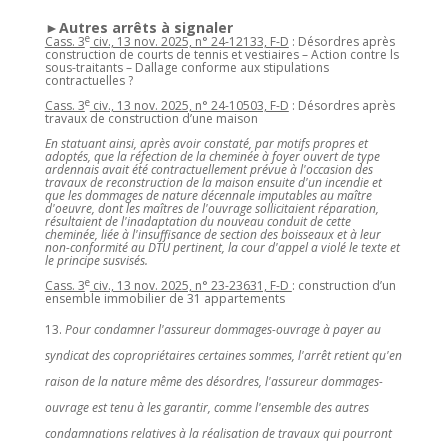
►Autres arrêts à signaler
e
Cass. 3
civ., 13 nov. 2025, n° 24-12133, F-D
: Désordres après
construction de courts de tennis et vestiaires – Action contre ls
sous-traitants – Dallage conforme aux stipulations
contractuelles ?
e
Cass. 3
civ., 13 nov. 2025, n° 24-10503, F-D
: Désordres après
travaux de construction d’une maison
En statuant ainsi, après avoir constaté, par motifs propres et
adoptés, que la réfection de la cheminée à foyer ouvert de type
ardennais avait été contractuellement prévue à l'occasion des
travaux de reconstruction de la maison ensuite d'un incendie et
que les dommages de nature décennale imputables au maître
d'oeuvre, dont les maîtres de l'ouvrage sollicitaient réparation,
résultaient de l'inadaptation du nouveau conduit de cette
cheminée, liée à l'insuffisance de section des boisseaux et à leur
non-conformité au DTU pertinent, la cour d'appel a violé le texte et
le principe susvisés.
e
Cass. 3
civ., 13 nov. 2025, n° 23-23631, F-D
: construction d’un
ensemble immobilier de 31 appartements
Pour condamner l'assureur dommages-ouvrage à payer au
syndicat des copropriétaires certaines sommes, l'arrêt retient qu'en
raison de la nature même des désordres, l'assureur dommages-
ouvrage est tenu à les garantir, comme l'ensemble des autres
condamnations relatives à la réalisation de travaux qui pourront