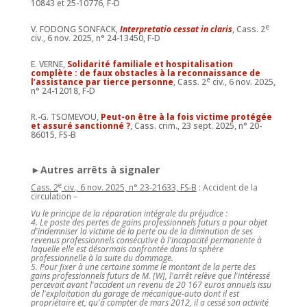
10843 et 25-10776, F-D
e
V. FODONG SONFACK,
Interpretatio cessat in claris
, Cass. 2
civ., 6 nov. 2025, n° 24-13450, F-D
E. VERNE,
Solidarité familiale et hospitalisation
complète : de faux obstacles à la reconnaissance de
e
l’assistance par tierce personne
, Cass. 2
civ., 6 nov. 2025,
n° 24-12018, F-D
R.-G. TSOMEVOU,
Peut-on être à la fois victime protégée
et assuré sanctionné ?
, Cass. crim., 23 sept. 2025, n° 20-
86015, FS-B
►Autres arrêts à signaler
e
Cass. 2
civ., 6 nov. 2025, n° 23-21633, FS-B
: Accident de la
circulation –
Vu le principe de la réparation intégrale du préjudice :
4. Le poste des pertes de gains professionnels futurs a pour objet
d'indemniser la victime de la perte ou de la diminution de ses
revenus professionnels consécutive à l'incapacité permanente à
laquelle elle est désormais confrontée dans la sphère
professionnelle à la suite du dommage.
5. Pour fixer à une certaine somme le montant de la perte des
gains professionnels futurs de M. [W], l'arrêt relève que l'intéressé
percevait avant l'accident un revenu de 20 167 euros annuels issu
de l'exploitation du garage de mécanique-auto dont il est
propriétaire et, qu'à compter de mars 2012, il a cessé son activité