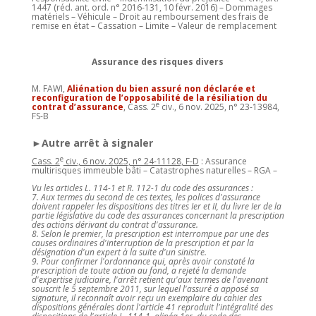
1447 (réd. ant. ord. n° 2016-131, 10 févr. 2016) – Dommages
matériels – Véhicule – Droit au remboursement des frais de
remise en état – Cassation – Limite – Valeur de remplacement
Assurance des risques divers
M. FAWI,
Aliénation du bien assuré non déclarée et
reconfiguration de l’opposabilité de la résiliation du
e
contrat d’assurance
, Cass. 2
civ., 6 nov. 2025, n° 23-13984,
FS-B
►Autre arrêt à signaler
e
Cass. 2
civ., 6 nov. 2025, n° 24-11128, F-D
: Assurance
multirisques immeuble bâti – Catastrophes naturelles – RGA –
Vu les articles L. 114-1 et R. 112-1 du code des assurances :
7. Aux termes du second de ces textes, les polices d'assurance
doivent rappeler les dispositions des titres Ier et II, du livre Ier de la
partie législative du code des assurances concernant la prescription
des actions dérivant du contrat d'assurance.
8. Selon le premier, la prescription est interrompue par une des
causes ordinaires d'interruption de la prescription et par la
désignation d'un expert à la suite d'un sinistre.
9. Pour confirmer l'ordonnance qui, après avoir constaté la
prescription de toute action au fond, a rejeté la demande
d'expertise judiciaire, l'arrêt retient qu'aux termes de l'avenant
souscrit le 5 septembre 2011, sur lequel l'assuré a apposé sa
signature, il reconnaît avoir reçu un exemplaire du cahier des
dispositions générales dont l'article 41 reproduit l'intégralité des