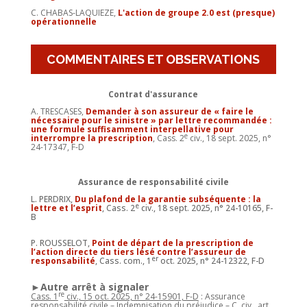
C. CHABAS-LAQUIEZE,
L'action de groupe 2.0 est (presque)
opérationnelle
COMMENTAIRES ET OBSERVATIONS
Contrat d'assurance
A. TRESCASES,
Demander à son assureur de « faire le
nécessaire pour le sinistre » par lettre recommandée :
une formule suffisamment interpellative pour
e
interrompre la prescription
, Cass. 2
civ., 18 sept. 2025, n°
24-17347, F-D
Assurance de responsabilité civile
L. PERDRIX,
Du plafond de la garantie subséquente : la
e
lettre et l’esprit
, Cass. 2
civ., 18 sept. 2025, n° 24-10165, F-
B
P. ROUSSELOT,
Point de départ de la prescription de
l’action directe du tiers lésé contre l’assureur de
er
responsabilité
, Cass. com., 1
oct. 2025, n° 24-12322, F-D
►Autre arrêt à signaler
re
Cass. 1
civ., 15 oct. 2025, n° 24-15901, F-D
: Assurance
responsabilité civile – Indemnisation du préjudice – C. civ., art.