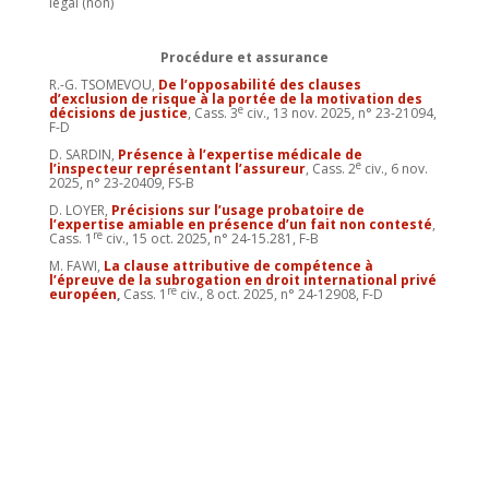
légal (non)
Procédure et assurance
R.-G. TSOMEVOU,
De l’opposabilité des clauses
d’exclusion de risque à la portée de la motivation des
e
décisions de justice
, Cass. 3
civ., 13 nov. 2025, n° 23-21094,
F-D
D. SARDIN,
Présence à l’expertise médicale de
e
l’inspecteur représentant l’assureur
, Cass. 2
civ., 6 nov.
2025, n° 23-20409, FS-B
D. LOYER,
Précisions sur l’usage probatoire de
l’expertise amiable en présence d’un fait non contesté
,
re
Cass. 1
civ., 15 oct. 2025, n° 24-15.281, F-B
M. FAWI,
La clause attributive de compétence à
l’épreuve de la subrogation en droit international privé
re
européen
,
Cass. 1
civ., 8 oct. 2025, n° 24-12908, F-D