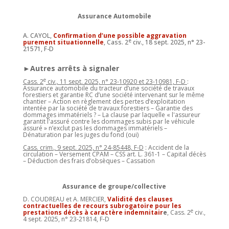
Assurance Automobile
A. CAYOL,
Confirmation d’une possible aggravation
e
purement situationnelle
, Cass. 2
civ., 18 sept. 2025, n° 23-
21571, F-D
►Autres arrêts à signaler
e
Cass. 2
civ., 11 sept. 2025, n° 23-10920 et 23-10981, F-D
:
Assurance automobile du tracteur d’une société de travaux
forestiers et garantie RC d’une société intervenant sur le même
chantier – Action en règlement des pertes d’exploitation
intentée par la société de travaux forestiers – Garantie des
dommages immatériels ? – La clause par laquelle « l'assureur
garantit l'assuré contre les dommages subis par le véhicule
assuré » n’exclut pas les dommages immatériels –
Dénaturation par les juges du fond (oui)
Cass. crim., 9 sept. 2025, n° 24-85448, F-D
: Accident de la
circulation – Versement CPAM – CSS art. L. 361-1 – Capital décès
– Déduction des frais d’obsèques – Cassation
Assurance de groupe/collective
D. COUDREAU et A. MERCIER,
Validité des clauses
contractuelles de recours subrogatoire pour les
e
prestations décès à caractère indemnitair
e
, Cass. 2
civ.,
4 sept. 2025, n° 23-21814, F-D