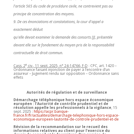
l'article 565 du code de procédure civile, ne contrevient pas au
principe de concentration des moyens.
9. De ces énonciations et constatations, la cour d'appel a
exactement déduit
qu'elle devait examiner la demande des consorts [J], présentée
devant elle sur le fondement du moyen pris de la responsabilité
contractuelle de droit commun.
e
Cass. 2
civ., 11 sept. 2025, n° 24-14766, F-D
: CPC, art. 1420 –
Ordonnance faisant injonction de payer à l’encontre d’un
assureur – Jugement rendu sur opposition – Ordonnance sans
effets
Autorités de régulation et de surveillance
Démarchage téléphonique hors espace économique
européen : l’Autorité de contrôle prudentiel et de
résolution appelle les professionnels à la vigilance
, 15
sept. 2025 :
https://acpr.banque-
france.fr/fr/actualites/demarchage-telephonique-hors-espace-
economique-europeen-lautorite-de-controle-prudentiel-et-de
Révision de la recommandation sur le recueil des
informations relatives au client pour l’exercice du