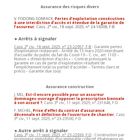
Assurance des risques divers
V. FODONG SONFACK,
Pertes d’exploitation consécutives
à une interdiction d’accès et étendue de la garantie de
e
l’assureur
, Cass. 2
civ., 18 sept. 2025, n° 24-16308, F-B
►Arrêts à signaler
e
Cass. 2
civ., 18 sept. 2025, n° 23-22957, F-B
: Garantie pertes
d’exploitation restaurant – Arrêté du 15 mars 2020 interdisant
d’accueillir du public du fait du Covid-19 – C. civ., art. 1103 –
Notion « d’interdiction d’accès » – Contrat prévoyant la
garantie en cas de perte d'exploitation résultant de
l'empêchement total ou partiel d'accéder – Termes clairs et
précis – Garantie due (oui)
Assurance construction
J. MEL,
Est-il encore possible pour un assureur
dommages-ouvrage d’opposer la prescription biennale
e
à son assuré ?
, Cass. 3
civ., 11 sept. 2025, n° 231648, F-D
F. MICHEL,
Prise d’effet du contrat d’assurance
décennale et définition de l’ouverture de chantier
, Cass.
e
3
civ., 11 sept. 2025, n° 23-23500, F-D
►Autre arrêt à signaler
e
Cass. 3
civ., 11 sept. 2025, n° 23-22930, F-D
: Construction par
promoteur immobilier d’un immeuble collectif d’habitation en