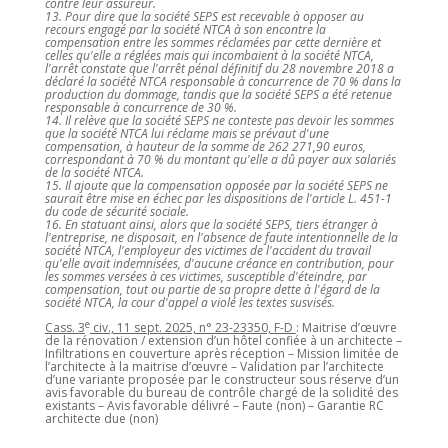
contre leur assureur.
13. Pour dire que la société SEPS est recevable à opposer au
recours engagé par la société NTCA à son encontre la
compensation entre les sommes réclamées par cette dernière et
celles qu'elle a réglées mais qui incombaient à la société NTCA,
l'arrêt constate que l'arrêt pénal définitif du 28 novembre 2018 a
déclaré la société NTCA responsable à concurrence de 70 % dans la
production du dommage, tandis que la société SEPS a été retenue
responsable à concurrence de 30 %.
14. Il relève que la société SEPS ne conteste pas devoir les sommes
que la société NTCA lui réclame mais se prévaut d'une
compensation, à hauteur de la somme de 262 271,90 euros,
correspondant à 70 % du montant qu'elle a dû payer aux salariés
de la société NTCA.
15. Il ajoute que la compensation opposée par la société SEPS ne
saurait être mise en échec par les dispositions de l'article L. 451-1
du code de sécurité sociale.
16. En statuant ainsi, alors que la société SEPS, tiers étranger à
l'entreprise, ne disposait, en l'absence de faute intentionnelle de la
société NTCA, l'employeur des victimes de l'accident du travail
qu'elle avait indemnisées, d'aucune créance en contribution, pour
les sommes versées à ces victimes, susceptible d'éteindre, par
compensation, tout ou partie de sa propre dette à l'égard de la
société NTCA, la cour d'appel a violé les textes susvisés.
e
Cass. 3
civ., 11 sept. 2025, n° 23-23350, F-D
: Maitrise d’œuvre
de la rénovation / extension d’un hôtel confiée à un architecte –
Infiltrations en couverture après réception – Mission limitée de
l’architecte à la maitrise d’œuvre – Validation par l’architecte
d’une variante proposée par le constructeur sous réserve d’un
avis favorable du bureau de contrôle chargé de la solidité des
existants – Avis favorable délivré – Faute (non) – Garantie RC
architecte due (non)