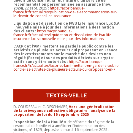
devoir de conseil et la fourniture d’un service de
recommandation personnalisée en assurance (nov.
2024),
22 sept. 2025 :
https://acpr.banque-
france.fr/fr/actualites/publication-de-la-recommandation-sur-
le-devoir-de-conseil-en-assurance
Liquidation et dissolution de FWU Life Insurance Lux S.A
: nouvelle mise à jour des informations à destination
des clients :
https://acpr.banque-
france.fr/fr/actualites/liquidation-et-dissolution-de-fwu-life-
insurance-lux-sa-nouvelle-mise-jour-des-informations
L’ACPR et l'AMF mettent en garde le public contre les
activités de plusieurs acteurs qui proposent en France
des investissements sur le marché des devises non
régulé (Forex) et sur des produits dérivés sur crypto-
actifs sans y être autorisés :
https://acpr.banque-
france.fr/fr/actualites/lacpr-et-lamf-mettent-en-garde-le-public-
contre-les-activites-de-plusieurs-acteurs-qui-proposent-en-7
TEXTES-VEILLE
D. COUDREAU et C. DESCHAMPS,
Vers une généralisation
de la prévoyance collective obligatoire : analyse de la
proposition de loi du 16 septembre 2025
Proposition de loi « Houlié »
de réforme du régime de la
responsabilité civile et à améliorer l’indemnisation des
victimes, n° 1829, déposée le mardi 16 septembre 2025 :