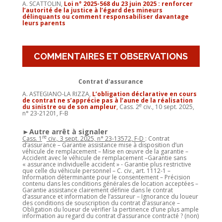
A. SCATTOLIN,
Loi n° 2025-568 du 23 juin 2025 : renforcer
l’autorité de la justice à l’égard des mineurs
délinquants ou comment responsabiliser davantage
leurs parents
COMMENTAIRES ET OBSERVATIONS
Contrat d'assurance
A. ASTEGIANO-LA RIZZA,
L’obligation déclarative en cours
de contrat ne s’apprécie pas à l’aune de la réalisation
e
du sinistre ou de son ampleur
,
Cass. 2
civ., 10 sept. 2025,
n° 23-21201, F-B
►Autre arrêt à signaler
re
Cass. 1
civ., 3 sept. 2025, n° 23-13572, F-D
: Contrat
d’assurance – Garantie assistance mise à disposition d’un
véhicule de remplacement – Mise en œuvre de la garantie –
Accident avec le véhicule de remplacement –Garantie sans
« assurance individuelle accident » - Garantie plus restrictive
que celle du véhicule personnel – C. civ., art. 1112-1 –
Information déterminante pour le consentement – Précision
contenu dans les conditions générales de location acceptées –
Garantie assistance clairement définie dans le contrat
d’assurance et information de l’assureur – Ignorance du loueur
des conditions de souscription du contrat d’assurance –
Obligation du loueur de vérifier la pertinence d’une plus ample
information au regard du contrat d’assurance contracté ? (non)