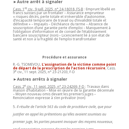
►Autre arrêt à signaler
re
Cass. 1
civ., 9 juill. 2025, n° 24-18018, FS-B
: Emprunt libellé en
francs suisses par un frontalier – Assurance emprunteur
« risques décès, perte totale et irréversible d’autonomie,
d’incapacité temporaire de travail ou d’invalidité totale et
définitive » – Impayés – Déchéance du terme – Absence de
souscription d’une garantie perte d’emploi – Manquement à
l’obligation d’information et de conseil de l’établissement
bancaire souscripteur (non) – Licenciement lié à son état de
santé et non à la fragilité de l’emploi transfrontalier
Procédure et assurance
R.-G. TSOMEVOU,
L’assignation de la victime comme point
de départ de la prescription de l’action récursoire
, Cass.
e
3
civ., 11 sept. 2025, n° 23-21203, F-D
►Autres arrêts à signaler
e
Cass. 2
civ., 11 sept. 2025, n° 23-24269, F-D
: Travaux dans
maison d’habitation – Mise en œuvre de la garantie décennale
– Moyen nouveau omis devant les premiers juges –
Renonciation expresse à s’en prévaloir (non)
Il résulte de l'article 563 du code de procédure civile, que pour
justifier en appel les prétentions qu'elles avaient soumises au
premier juge, les parties peuvent invoquer des moyens nouveaux,