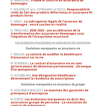
B. NERAUDAU,
Fraude et sinistre en assurance de
dommages
P. ROUSSELOT et A. ASTEGIANO-LA RIZZA,
Responsabilité
civile du fait des produits défectueux et assurance RC
produits livrés
F. GREAU,
La subrogation légale de l’assureur de
dommages : entre soutien et rivalité
A. TRESCASES,
2020-2025 : une accélération de la
transformation des assurances dommages sous
l’impulsion de l’écosystème assurtech
Les évolutions marquantes en assurances de personnes
Évolutions marquantes en assurance vie
C. BEGUIN,
La volonté de modifier le bénéficiaire
d’assurance sur la vie
M. ROBINEAU,
Le contrat d’assurance vie en tant
qu’instrument de détention patrimoniale : chronique
d’un quinquennat
O. ROUMELIAN,
Une désignation bénéficiaire
déterminant la résidence du souscripteur
Évolutions marquantes en assurance de groupe
D. ASQUINAZI-BAILLEUX,
Le maintien des garanties de
prévoyance d’entreprise
M. ELIPHE,
Les évolutions marquantes en droit des
assurances groupe de personne : La conclusion du
contrat de prévoyance