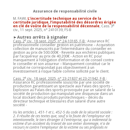
Assurance de responsabilité civile
M. FAWI,
L’incertitude technique au service de la
certitude juridique, l’imputabilité des désordres érigée
e
en clé de voûte de la responsabilité décennale
, Cass. 3
civ., 11 sept. 2025, n° 2410139, FS-B
►Autres arrêts à signaler
e
Cass. 2
civ., 18 sept. 2025, n° 24-10165, F-B
: Assurance RC
professionnelle conseiller gestion en patrimoine – Acquisition
collection de manuscrits par l’intermédiaire du conseiller en
gestion au prix de 500.000€ - Revente aux enchères publiques
par l’acquéreur au prix de 40.200€ - Action en RC pour
manquement à l’obligation d’information et de conseil contre
le conseiller et son assureur – Manquement constitué car le
produit ne correspondait pas objectivement à un
investissement à risque faible comme sollicité par le client.
e
Cass. 2
civ., 18 sept. 2025, n° 23-21837 et 23-21942, F-B
:
Assurance RC professionnelle souscrite par une société de
production garantissant un spectacle aux Palais des sports –
Explosion au Palais des sports provoquée par un salarié de la
société de production qui manipulait une disqueuse dans un
local stockant des produits pyrotechniques – décès du
directeur technique et blessures d’un salarié d’une autre
société -
Vu les articles L. 451-1 et L. 452-5 du code de la sécurité sociale :
2. Il résulte de ces textes que, sauf si la faute de l'employeur est
intentionnelle, le tiers étranger à l'entreprise, qui a indemnisé la
victime d'un accident du travail de son entier dommage, n'a de
recours ni contre l'employeur de la victime ou ses préposés ni