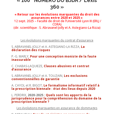
« 100
NUMERO DU BJDA / Lexis
360 »
« Retour sur les évolutions marquantes du droit des
assurances entre 2020 et 2025 »
12 sept. 2025 – Faculté de droit de l’Université Lyon III (ERLJ /
CDRA)
(dir. scientifique : S. Abravanel-Jolly et A. Astegiano-La Rizza)
Les évolutions marquantes du contrat d’assurance
S. ABRAVANEL-JOLLY et A. ASTEGIANO-LA RIZZA,
La
déclaration des risques
P.-G. MARLY,
Pour une conception moniste de la faute
inassurable
C. CHABAS-LAQUIEZE,
Clauses abusives et contrat
d’assurance
S. ABRAVANEL-JOLLY et A. TOUZAIN,
Les exclusions
conventionnelles de garantie
A. CAYOL et R. BIGOT,
Le formalisme informatif relatif à
la prescription biennale : état des lieux depuis 2020
L. PERDRIX,
2020-2025 :
Quels sont les apports de la
jurisprudence pour la compréhension du domaine de la
prescription biennale ?
Les évolutions marquantes en assurance de dommages