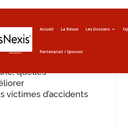
Accueil
La Revue
Les Dossiers
Op
Partenariat / Sponsor
anc, quelles
liorer
 victimes d’accidents