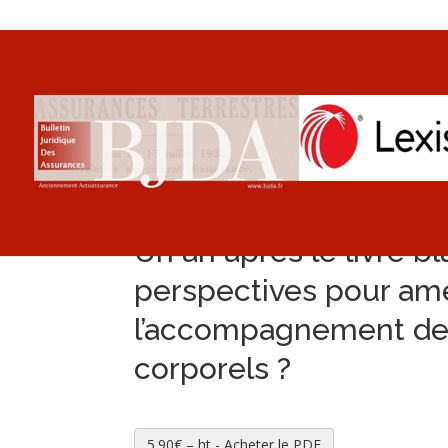
Un an après le livre bl
perspectives pour amé
l’accompagnement des
corporels ?
5.90€ – ht - Acheter le PDF