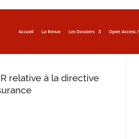
Accueil
La Revue
Les Dossiers
Open Access 
elative à la directive
ssurance