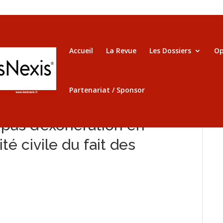
Accueil
La Revue
Les Dossiers
Op
Partenariat / Sponsor
 pas d’exonération en
té civile du fait des