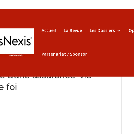
Accueil
La Revue
Les Dossiers
Op
Partenariat / Sponsor
re d’une assurance-vie
e foi