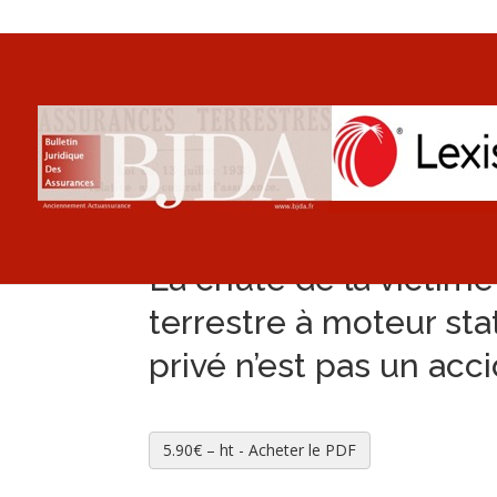
La chute de la victime 
terrestre à moteur st
privé n’est pas un acci
5.90€ – ht - Acheter le PDF