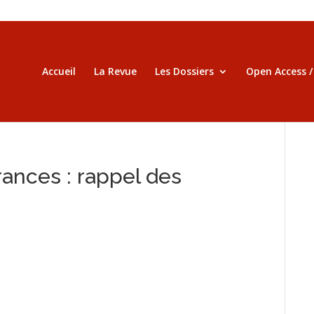
Accueil
La Revue
Les Dossiers
Open Access 
rances : rappel des