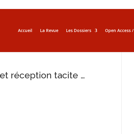
Accueil
La Revue
Les Dossiers
Open Access 
t réception tacite …