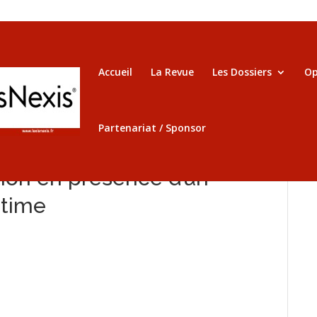
Accueil
La Revue
Les Dossiers
Op
Partenariat / Sponsor
tion en présence d’un
ictime