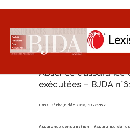
Absence d’assurance e
exécutées – BJDA n°6
e
Cass. 3
civ.,
6 déc.
2018, 17-25957
Assurance construction – Assurance de resp