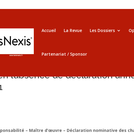
Accueil
La Revue
Les Dossiers
Op
Partenariat / Sponsor
n l’absence de déclaration ann
1
onsabilité – Maître d’œuvre – Déclaration nominative des cha