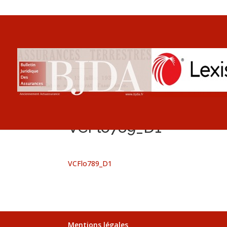
VCFlo789_D1
VCFlo789_D1
Mentions légales