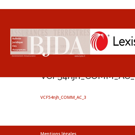
VCF54njh_COMM_AC_
VCF54njh_COMM_AC_3
Mentions légales