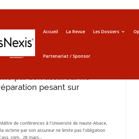
Accueil
La Revue
Les Dossiers
Op
Partenariat / Sponsor
time par son assureur ne
 réparation pesant sur
ître de conférences à l’Université de Haute-Alsace,
ictime par son assureur ne limite pas l’obligation
Cass. crim., 28 mars...