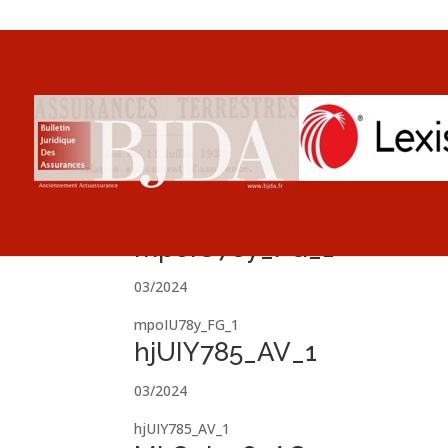
mpoIU78y_FG_1
03/2024
mpoIU78y_FG_1
hjUIY785_AV_1
03/2024
hjUIY785_AV_1