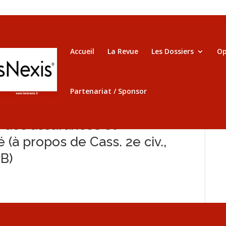
Accueil
La Revue
Les Dossiers
Op
Partenariat / Sponsor
de des assurances et
é (à propos de Cass. 2e civ.,
PB)